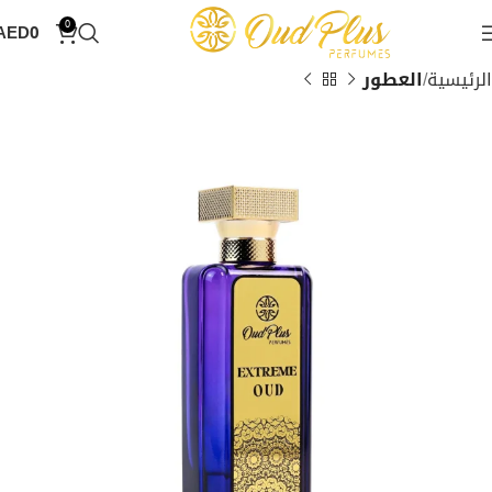
0
AED
0
الرئيسية
العطور