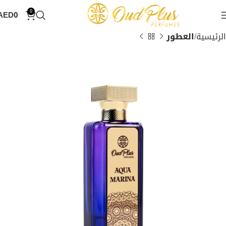
0
AED
0
الرئيسية
العطور