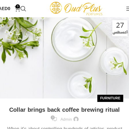
0
AED
0
27
أغسطس
FURNITURE
Collar brings back coffee brewing ritual
0
Admin
When it’s about controlling hundreds of articles, product